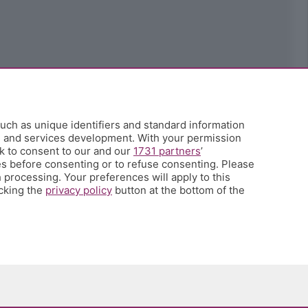
uch as unique identifiers and standard information
h and services development. With your permission
k to consent to our and our
1731 partners
’
s before consenting or to refuse consenting. Please
 processing. Your preferences will apply to this
icking the
privacy policy
button at the bottom of the