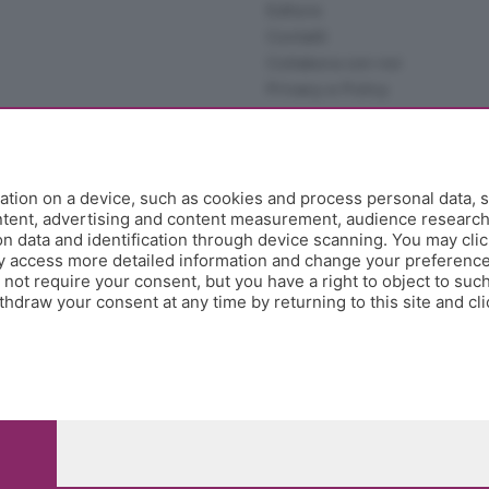
Editore
Contatti
Collabora con noi
Privacy e Policy
tion on a device, such as cookies and process personal data, s
ontent, advertising and content measurement, audience researc
 data and identification through device scanning. You may clic
y access more detailed information and change your preference
ot require your consent, but you have a right to object to such
hdraw your consent at any time by returning to this site and cl
e Papa Giovanni XXIII, 118 24121 Bergamo - E' vietata la
pitale sociale Euro 10.000.000 i.v.