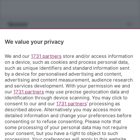
Sezioni
Rubriche
We value your privacy
We and our
1731 partners
store and/or access information
Territorio
on a device, such as cookies and process personal data,
such as unique identifiers and standard information sent
by a device for personalised advertising and content,
Servizi
advertising and content measurement, audience research
and services development. With your permission we and
our
1731 partners
may use precise geolocation data and
Chi Siamo
identification through device scanning. You may click to
consent to our and our
1731 partners
’ processing as
described above. Alternatively you may access more
Community
detailed information and change your preferences before
consenting or to refuse consenting. Please note that
some processing of your personal data may not require
Network
your consent, but you have a right to object to such
processing. Your preferences will apply to this website