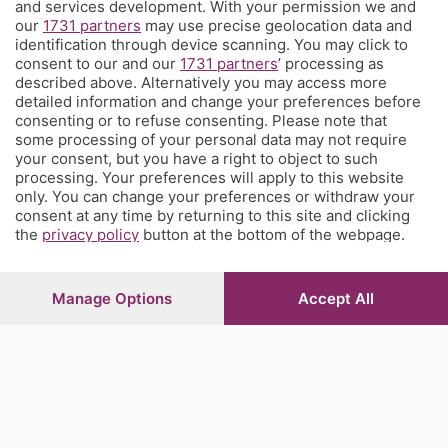
and services development. With your permission we and
our
1731 partners
may use precise geolocation data and
identification through device scanning. You may click to
consent to our and our
1731 partners
’ processing as
described above. Alternatively you may access more
detailed information and change your preferences before
consenting or to refuse consenting. Please note that
some processing of your personal data may not require
your consent, but you have a right to object to such
processing. Your preferences will apply to this website
only. You can change your preferences or withdraw your
consent at any time by returning to this site and clicking
the
privacy policy
button at the bottom of the webpage.
Indietro
Lettura
Ultime notizie
scorrevole
Manage Options
Accept All
Sezioni
Rubriche