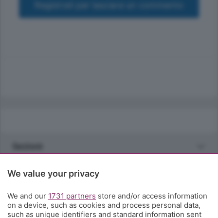
Registrati per lasciare un commento
Sezioni
Rubriche
We value your privacy
We and our
1731 partners
store and/or access information
Territorio
on a device, such as cookies and process personal data,
such as unique identifiers and standard information sent