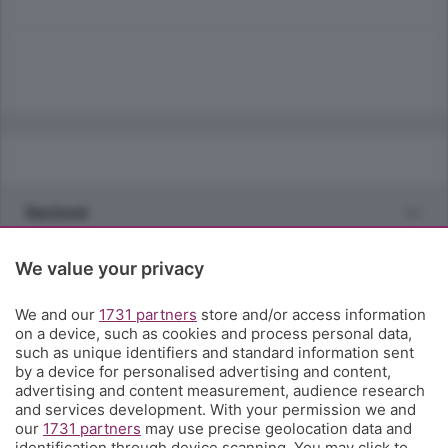
Sezioni
Rubriche
We value your privacy
We and our
1731 partners
store and/or access information
Territorio
on a device, such as cookies and process personal data,
such as unique identifiers and standard information sent
by a device for personalised advertising and content,
Servizi
advertising and content measurement, audience research
and services development. With your permission we and
our
1731 partners
may use precise geolocation data and
Chi Siamo
identification through device scanning. You may click to