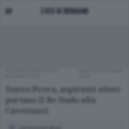
CULTURA E SPETTACOLI
/
MARTEDÌ 01 GIUGNO
BERGAMO CITTÀ
2010
Teatro Prova, aspiranti attori
portano il Re Nudo alla
Caversazzi
Vedi documenti allegati