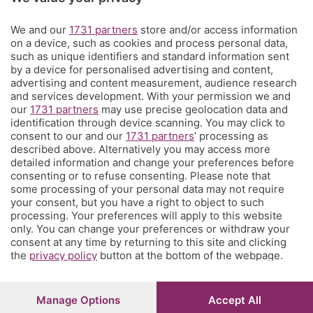
We and our
1731 partners
store and/or access information
Territorio
on a device, such as cookies and process personal data,
such as unique identifiers and standard information sent
by a device for personalised advertising and content,
Servizi
advertising and content measurement, audience research
and services development. With your permission we and
our
1731 partners
may use precise geolocation data and
Chi Siamo
identification through device scanning. You may click to
consent to our and our
1731 partners
’ processing as
described above. Alternatively you may access more
Community
detailed information and change your preferences before
consenting or to refuse consenting. Please note that
some processing of your personal data may not require
Network
your consent, but you have a right to object to such
processing. Your preferences will apply to this website
only. You can change your preferences or withdraw your
consent at any time by returning to this site and clicking
the
privacy policy
button at the bottom of the webpage.
© COPYRIGHT 2026 - S.E.S.A.A.B. S.p.a. con sede in Viale
Papa Giovanni XXIII, 118 24121 Bergamo - E' vietata la
Manage Options
Accept All
riproduzione anche parziale