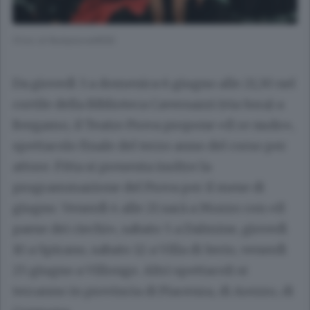
(Foto di RedazioneWEB)
Da giovedì 3 a domenica 6 giugno alle 21,30 nel
cortile della Biblioteca Caversazzi (via Sora) a
Bergamo, il Teatro Prova propone «Il re nudo»,
spettacolo finale del terzo anno del corso per
attore. Fitta si presenta inoltre la
programmazione del Prova per il mese di
giugno. Venerdì 4 alle 21 sarà a Mozzo con «Il
paese dei ciechi», sabato 5 a Dalmine, giovedì
10 a Spirano, sabato 12 a Villa di Serio, venerdì
25 giugno a Villongo. Altri spettacoli si
terranno in provincia di Piacenza, di Arezzo, di