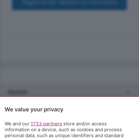
Registrati per lasciare un commento
Sezioni
Rubriche
We value your privacy
We and our
1733 partners
store and/or access
Territorio
information on a device, such as cookies and process
personal data, such as unique identifiers and standard