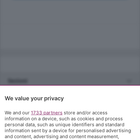
Sezioni
Rubriche
We value your privacy
We and our
1733 partners
store and/or access
Territorio
information on a device, such as cookies and process
personal data, such as unique identifiers and standard
information sent by a device for personalised advertising
Servizi
and content, advertising and content measurement,