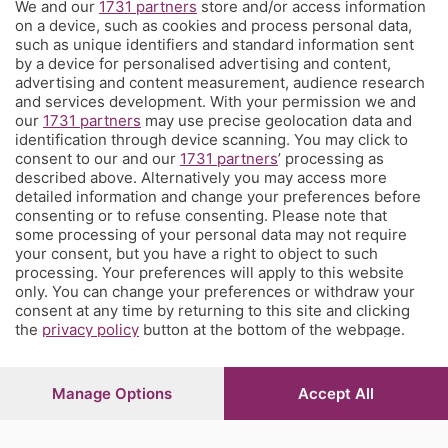
We and our
1731 partners
store and/or access information
Territorio
on a device, such as cookies and process personal data,
such as unique identifiers and standard information sent
by a device for personalised advertising and content,
Servizi
advertising and content measurement, audience research
and services development. With your permission we and
our
1731 partners
may use precise geolocation data and
Chi Siamo
identification through device scanning. You may click to
consent to our and our
1731 partners
’ processing as
described above. Alternatively you may access more
Community
detailed information and change your preferences before
consenting or to refuse consenting. Please note that
some processing of your personal data may not require
Network
your consent, but you have a right to object to such
processing. Your preferences will apply to this website
only. You can change your preferences or withdraw your
consent at any time by returning to this site and clicking
the
privacy policy
button at the bottom of the webpage.
© COPYRIGHT 2026 - S.E.S.A.A.B. S.p.a. con sede in Viale
Papa Giovanni XXIII, 118 24121 Bergamo - E' vietata la
Manage Options
Accept All
riproduzione anche parziale
Iscritta al Registro Imprese di Bergamo al n.243762 |
Capitale sociale Euro 10.000.000 i.v.