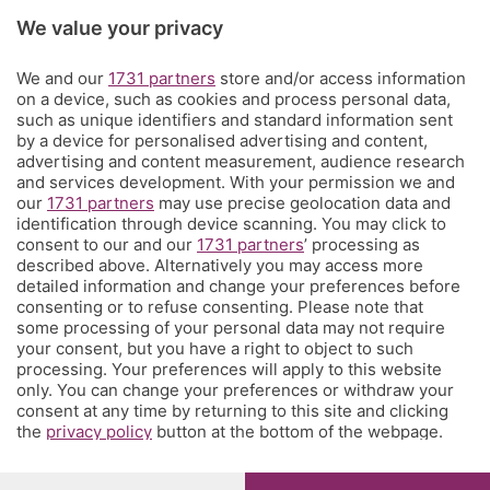
Rubriche
We value your privacy
We and our
1731 partners
store and/or access information
Territorio
on a device, such as cookies and process personal data,
such as unique identifiers and standard information sent
by a device for personalised advertising and content,
Servizi
advertising and content measurement, audience research
and services development. With your permission we and
our
1731 partners
may use precise geolocation data and
Chi Siamo
identification through device scanning. You may click to
consent to our and our
1731 partners
’ processing as
described above. Alternatively you may access more
Community
detailed information and change your preferences before
consenting or to refuse consenting. Please note that
some processing of your personal data may not require
Network
your consent, but you have a right to object to such
processing. Your preferences will apply to this website
only. You can change your preferences or withdraw your
consent at any time by returning to this site and clicking
the
privacy policy
button at the bottom of the webpage.
© COPYRIGHT 2026 - S.E.S.A.A.B. S.p.a. con sede in Viale