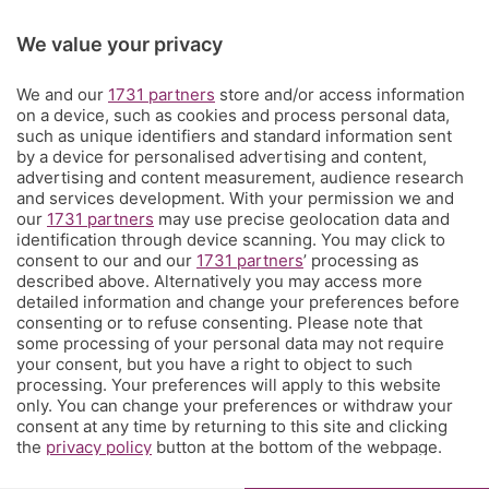
Rubriche
We value your privacy
Territorio
We and our
1731 partners
store and/or access information
on a device, such as cookies and process personal data,
Servizi
such as unique identifiers and standard information sent
by a device for personalised advertising and content,
advertising and content measurement, audience research
Chi Siamo
and services development. With your permission we and
our
1731 partners
may use precise geolocation data and
identification through device scanning. You may click to
Community
consent to our and our
1731 partners
’ processing as
described above. Alternatively you may access more
detailed information and change your preferences before
Network
consenting or to refuse consenting. Please note that
some processing of your personal data may not require
your consent, but you have a right to object to such
processing. Your preferences will apply to this website
only. You can change your preferences or withdraw your
consent at any time by returning to this site and clicking
the
privacy policy
button at the bottom of the webpage.
© COPYRIGHT 2026 - S.E.S.A.A.B. S.p.a. con sede in Viale
Papa Giovanni XXIII, 118 24121 Bergamo - E' vietata la