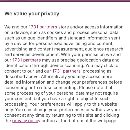
Rubriche
We value your privacy
We and our
1731 partners
store and/or access information
Territorio
on a device, such as cookies and process personal data,
such as unique identifiers and standard information sent
by a device for personalised advertising and content,
Servizi
advertising and content measurement, audience research
and services development. With your permission we and
our
1731 partners
may use precise geolocation data and
Chi Siamo
identification through device scanning. You may click to
consent to our and our
1731 partners
’ processing as
described above. Alternatively you may access more
Community
detailed information and change your preferences before
consenting or to refuse consenting. Please note that
some processing of your personal data may not require
Network
your consent, but you have a right to object to such
processing. Your preferences will apply to this website
only. You can change your preferences or withdraw your
consent at any time by returning to this site and clicking
the
privacy policy
button at the bottom of the webpage.