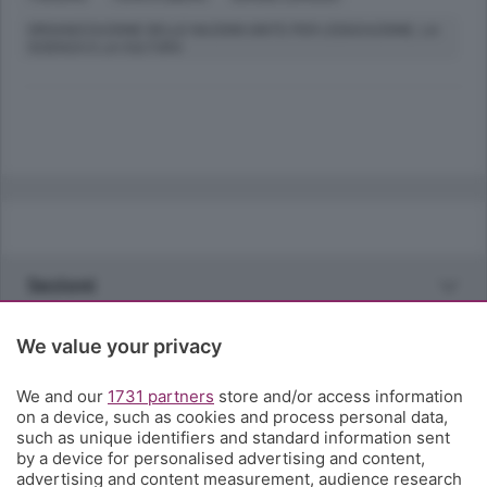
ORGANIZZAZIONE DELLE NAZIONI UNITE PER L'EDUCAZIONE, LA
SCIENZA E LA CULTURA
Sezioni
Rubriche
We value your privacy
We and our
1731 partners
store and/or access information
Territorio
on a device, such as cookies and process personal data,
such as unique identifiers and standard information sent
by a device for personalised advertising and content,
Servizi
advertising and content measurement, audience research