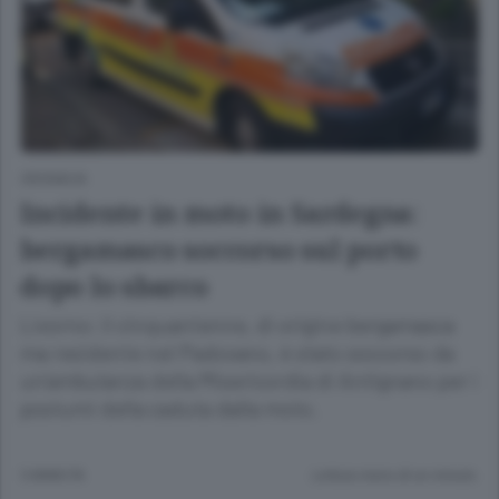
CRONACA
Incidente in moto in Sardegna:
bergamasco soccorso sul porto
dopo lo sbarco
Livorno: il cinquantenne, di origine bergamasca
ma residente nel Padovano, è stato soccorso da
un’ambulanza della Misericordia di Antignano per i
postumi della caduta dalla moto.
5 ANNI FA
Lettura meno di un minuto.