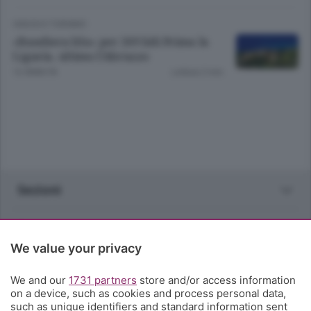
VIAGGI E TURISMO
«Bandiera blu» per 269 lidi Prima la
Liguria, ultimo l’Abruzzo
12 ANNI FA
Lettura 2 min.
Sezioni
Rubriche
We value your privacy
Territorio
We and our
1731 partners
store and/or access information
on a device, such as cookies and process personal data,
Servizi
such as unique identifiers and standard information sent