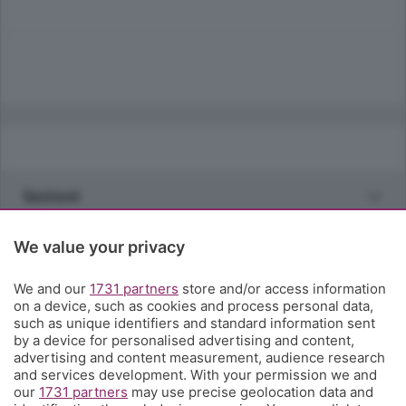
Sezioni
Rubriche
We value your privacy
We and our
1731 partners
store and/or access information
Territorio
on a device, such as cookies and process personal data,
such as unique identifiers and standard information sent
by a device for personalised advertising and content,
Servizi
advertising and content measurement, audience research
and services development. With your permission we and
our
1731 partners
may use precise geolocation data and
Chi Siamo