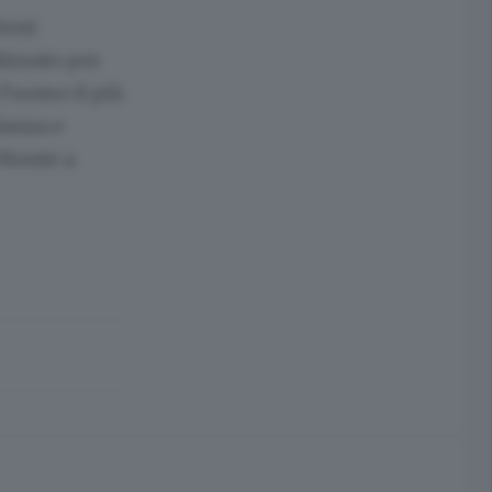
ioni:
lizzato per
 l’uomo il più
lanza e
 Monte a