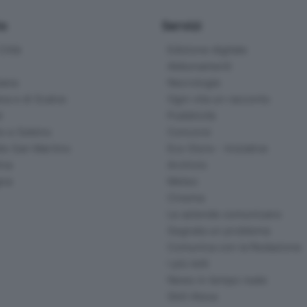
io
Servizi
ittà
Edizione digitale
Abbonamenti
ana
Necrologie
na e di Scalve
Ogni vita un racconto
d
Pubblicità
o e Sebino
Concorsi
lle San Martino
Eco Store - Iniziative
ina
Archivio
gna
Meteo
Cinema
Le aziende comunicano
Segnala un problema
Comunica con la Redazione
I più letti
News in tempo reale
Skill Alexa