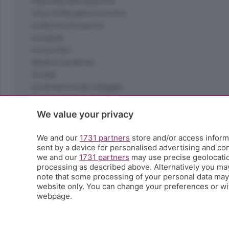
Interviste allo specchio
L'Eco di Bergamo Incontra
La Buona Domenica
La salute
Le tue foto
Moda e tendenze
Orobie
La domenica del villaggio
Ricette (quasi) perfette
Scienza e Tecnologia
We value your privacy
Tic Tac
Volontariato
We and our
1731 partners
store and/or access informa
sent by a device for personalised advertising and c
StoryLab
we and our
1731 partners
may use precise geolocation
Il punto
processing as described above. Alternatively you ma
L'EcoCafè
note that some processing of your personal data may n
Editoriali
website only. You can change your preferences or wit
webpage.
© COPYRIGHT 2026 - S.E.S.A.A.B. S.p.a. con sede in Vial