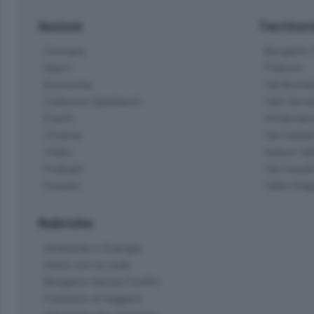
Sezioni
Territor
Cronaca
Bergamo C
Sport
Pianura
Economia
Val Bremb
Cultura e Spettacoli
Valli Seria
Eventi
Hinterlan
Cinema
Val Calepi
Video
Isola e Va
Podcast
Val Cavall
Dossier
Valle Ima
Rubriche
Ambiente e Energia
Amici con la coda
Bergamo Senza Confini
Il piacere di leggere