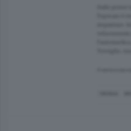
Dalle prime i
l’operaio è r
impastare. Su
velocemente 
l’automedica.
Treviglio. An
© RIPRODUZIONE RI
TREVIGLIO
INF