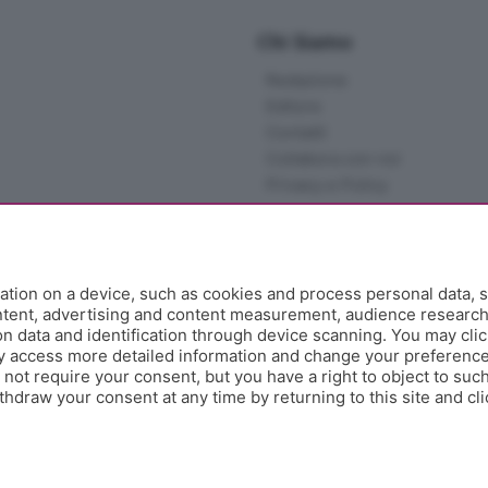
Chi Siamo
Redazione
Editore
Contatti
Collabora con noi
Privacy e Policy
tion on a device, such as cookies and process personal data, s
ontent, advertising and content measurement, audience researc
 data and identification through device scanning. You may clic
y access more detailed information and change your preference
ot require your consent, but you have a right to object to such
hdraw your consent at any time by returning to this site and cl
e Papa Giovanni XXIII, 118 24121 Bergamo - E' vietata la