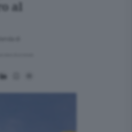
ro al
zienda di
ra meno di un minuto.