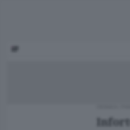
CRONACA
/
PIA
Infort