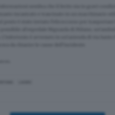
nformazioni sembra che il ferito sia in gravi condiz
imasto incastrato e trascinato in un macchinario uti
l posto è stato inviato l’elicoccorso per trasportare
possibile al’ospedale Niguarda di Milano, un’ambu
 L’infortunio è avvenuto in un’azienda di via Santo
cora da chiarire le cause dell’incidente.
SERVATA
ORTUNIO
LAVORO