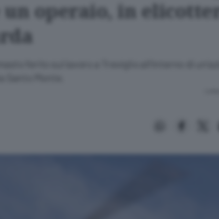
un operaio, in elicotte
rda
asto ferito sul lavoro a Treviglio all’interno di un’a
ia Santo Monte.
Lettu