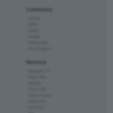
Community
Corner
Skille
Eppen
Orobie
Delta Index
Eco.Bergamo
Network
Bergamo TV
Radio Alta
Kendoo
L'Eco Cafè
Case in festa
Edoomark
StoryLab