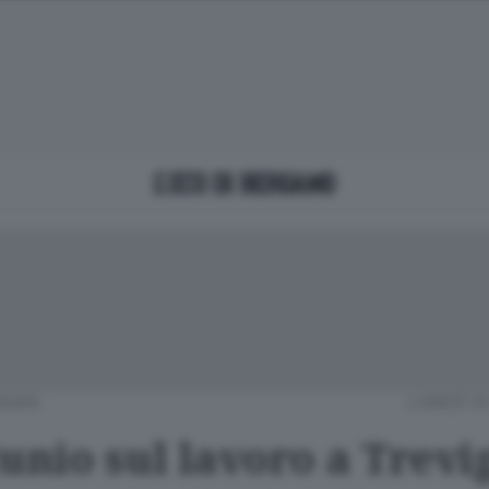
NURA
LUNEDÌ 25
unio sul lavoro a Trevi