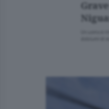
Grave 
Nigua
Un uomo è rim
dolciumi di v