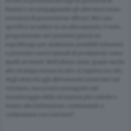
tecnici la presenza dei lupi in provincia di
Rimini e accompagnando gli allevatori verso
soluzioni di prevenzione efficaci. Nel caso
specifico accaduto in un allevamento, è stato
programmato nei prossimi giorni un
sopralluogo per analizzare possibili soluzioni
e prevenire nuovi episodi di predazione come
quelli avvenuti. Nell'ultimo anno, grazie anche
alla strategia messa in atto, si registra un calo
degli attacchi agli allevamenti zootecnici nel
riminese, ma occorre proseguire nel
monitoraggio delle situazioni più critiche e
tenere alta l'attenzione, continuando a
confrontarsi con i territori".