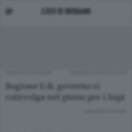
AMBIENTE E ENERGIA
VENERDÌ 22 AGOSTO 2025
Regione E-R, governo ci
coinvolga nel piano per i lupi
Lettura meno di un minuto.