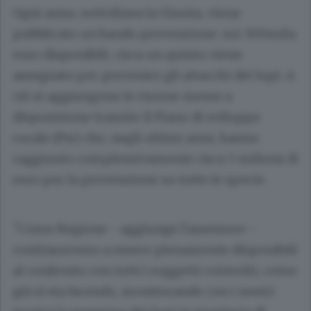
Ogni anno, sottolinea la Giunta, viene
pubblicato un bando prevenzione: sui 300mila
euro disponibili, circa un quinto viene
assegnato per prevenire gli attacchi dei lupi. A
ciò si aggiungono le risorse messe a
disposizione tramite il Piano di sviluppo
rurale (Psr) che, negli ultimi anni, hanno
raggiunto complessivamente circa 5 milioni di
euro per la prevenzione su tutte le specie.
"Come Regione - aggiunge l'assessore -
continueremo a essere pienamente disponibili
al confronto con tutti i soggetti coinvolti, come
già si sta facendo, monitorando con i nostri