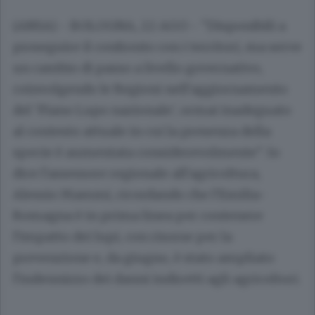
(ANSA) - BOLOGNA, 22 AGO - "Disponibili a
proseguire il confronto con i territori, ma serve
un cambio di passo a livello governativo,
coinvolgendo le Regioni nell'aggiornamento
del 'Piano Lupo nazionale', ormai inadeguato
al contesto attuale in cui la presenza della
specie è aumentata considerevolmente": lo
dice l'assessore regionale all'agricoltura,
Alessio Mammi, ricordando che l'Emilia-
Romagna è in prima linea per contenere
l'impatto dei lupi, con risorse per la
prevenzione e, da giugno, è stato ampliato
l'indennizzo dei danni indiretti agli agricoltori.