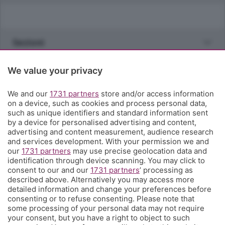
Sezioni
Rubriche
We value your privacy
We and our
1731 partners
store and/or access information
Territorio
on a device, such as cookies and process personal data,
such as unique identifiers and standard information sent
by a device for personalised advertising and content,
Servizi
advertising and content measurement, audience research
and services development. With your permission we and
our
1731 partners
may use precise geolocation data and
Chi Siamo
identification through device scanning. You may click to
consent to our and our
1731 partners
’ processing as
described above. Alternatively you may access more
Community
detailed information and change your preferences before
consenting or to refuse consenting. Please note that
some processing of your personal data may not require
Network
your consent, but you have a right to object to such