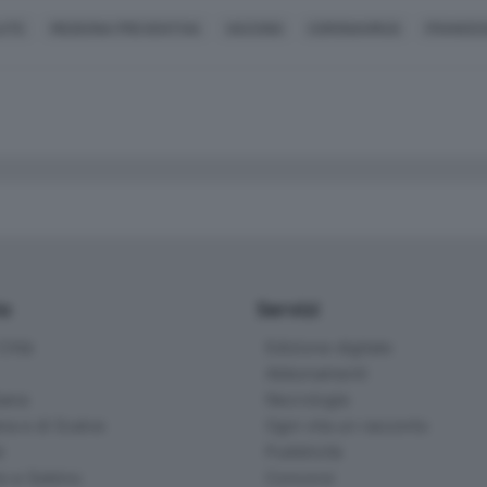
UTE
MEDICINA PREVENTIVA
VACCINO
CORONAVIRUS
FRANCES
io
Servizi
ittà
Edizione digitale
Abbonamenti
ana
Necrologie
na e di Scalve
Ogni vita un racconto
d
Pubblicità
o e Sebino
Concorsi