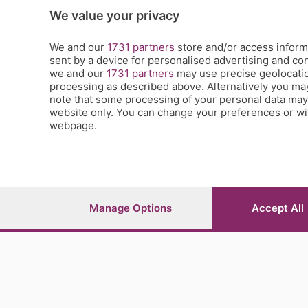
Scienza e Tecnologia
We value your privacy
Tic Tac
Volontariato
We and our
1731 partners
store and/or access informa
sent by a device for personalised advertising and c
StoryLab
we and our
1731 partners
may use precise geolocation
Il punto
processing as described above. Alternatively you ma
L'EcoCafè
note that some processing of your personal data may n
Editoriali
website only. You can change your preferences or wit
webpage.
© COPYRIGHT 2026 - S.E.S.A.A.B. S.p.a. con sede in Vial
riproduzione anche parziale
Iscritta al Registro Imprese di Bergamo al n.243762 | Ca
Manage Options
Accept All