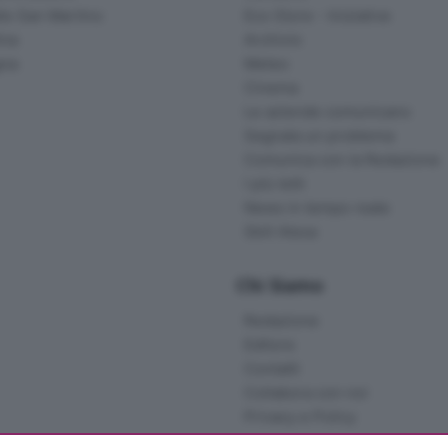
lle San Martino
Eco Store - Iniziative
ina
Archivio
gna
Meteo
Cinema
Le aziende comunicano
Segnala un problema
Comunica con la Redazione
I più letti
News in tempo reale
Skill Alexa
Chi Siamo
Redazione
Editore
Contatti
Collabora con noi
Privacy e Policy