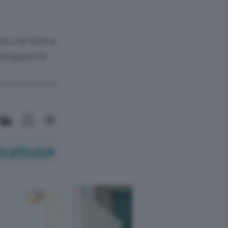
oni e le forme
oteggere le
ra meno di un minuto.
o articolo