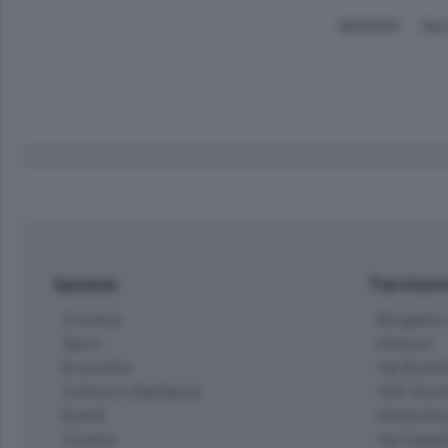
BERGAMO
SAL
Sezioni
Territor
Cronaca
Bergamo C
Sport
Pianura
Economia
Val Bremb
Cultura e Spettacoli
Valli Seria
Eventi
Hinterlan
Cinema
Val Calepi