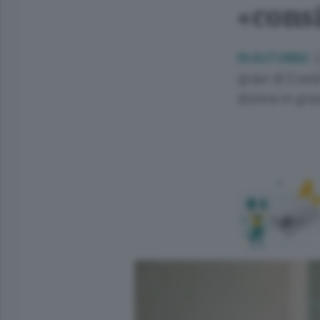
«consi
L
IN AUTUNNO.
gravi di Covi
donne in grav