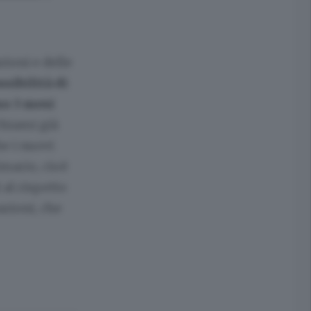
ioni e delle
ssibilità di
no 3 mesi
chiami già
he i nuovi
imario, cioè
 al rispetto
azioni, che