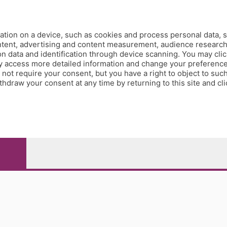
tion on a device, such as cookies and process personal data, s
ontent, advertising and content measurement, audience researc
 data and identification through device scanning. You may clic
y access more detailed information and change your preference
ot require your consent, but you have a right to object to such
hdraw your consent at any time by returning to this site and cl
e Papa Giovanni XXIII, 118 24121 Bergamo - E' vietata la
pitale sociale Euro 10.000.000 i.v.