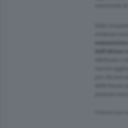
conviventi di
Sulle tempist
evidenze sci
somministraz
dall’ultimo 
effettuati o u
vaccini aggio
per chi non s
delle buone p
possono esser
© RIPRODUZIONE RI