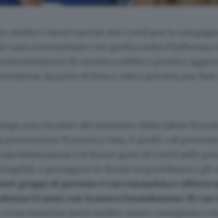
n ottobre i nuovi vaccini anti Covid per la campagn
e sarà concomitante con quella contro l’influenza 
a formulazione di vaccini a mRNA e proteici aggior
provazione da parte di Ema e Aifa è prevista per fine 
spiega una circolare del ministero della Salute firmat
la prevenzione Francesco Vaia, è quello «di prevenir
 ospedalizzazioni e le forme gravi di Covid nelle p
 fragilità, e proteggere le donne in gravidanza e gli 
esti gruppi di persone è raccomandata e offerta 
alenza 12 mesi con la nuova formulazione di vac
 La vaccinazione potrà inoltre essere consigliata a fa