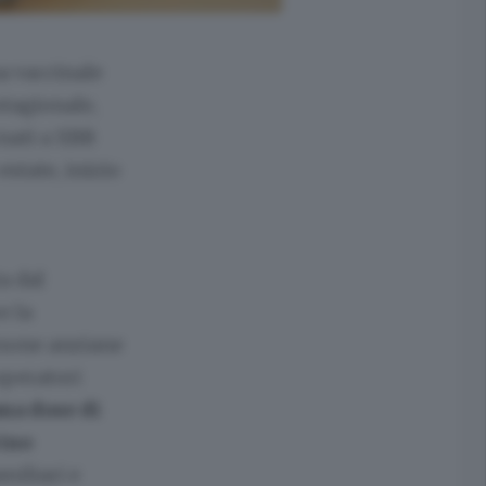
a vaccinale
stagionale,
nati a XBB
estate, inizio
a dal
e la
ersone anziane
operatori
una dose di
cino
miliari e