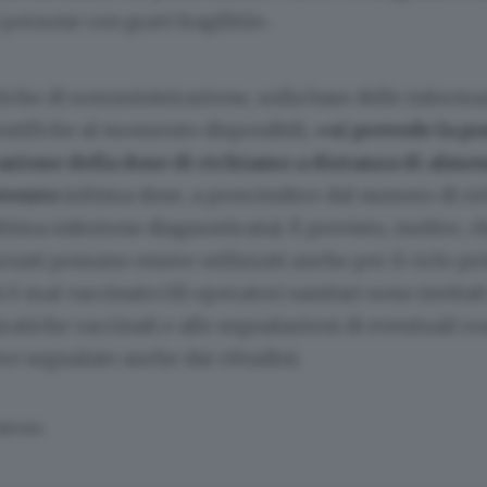
 persone con gravi fragilità».
iche di somministrazione, sulla base delle informaz
entifiche al momento disponibili,
«si prevede la po
ione della dose di richiamo a distanza di alme
evento
(ultima dose, a prescindere dal numero di ri
ltima infezione diagnosticata). È previsto, inoltre, c
rnati possano essere utilizzati anche per il ciclo pr
i è mai vaccinato.Gli operatori sanitari sono invitati
ratiche vaccinali e alle segnalazioni di eventuali re
e segnalate anche dai cittadini.
SERVATA