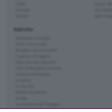
Video
Isola e Va
Podcast
Val Cavall
Dossier
Valle Ima
Rubriche
Ambiente e Energia
Amici con la coda
Bergamo Senza Confini
Il piacere di leggere
Interviste allo specchio
L'Eco di Bergamo Incontra
La Buona Domenica
La salute
Le tue foto
Moda e tendenze
Orobie
La domenica del villaggio
Ricette (quasi) perfette