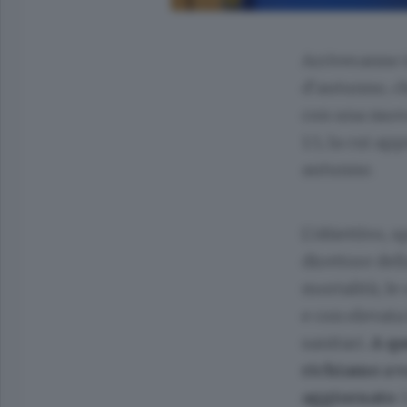
Arriveranno i
d’autunno, ch
con una nuov
1.5, la cui ap
autunno.
L’obiettivo, 
direttore del
mortalità, le
e con elevata
sanitari.
A qu
richiamo a v
aggiornato
.