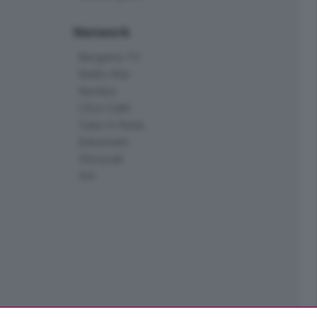
Network
Bergamo TV
Radio Alta
Kendoo
L'Eco Cafè
Case in festa
Edoomark
StoryLab
Ark