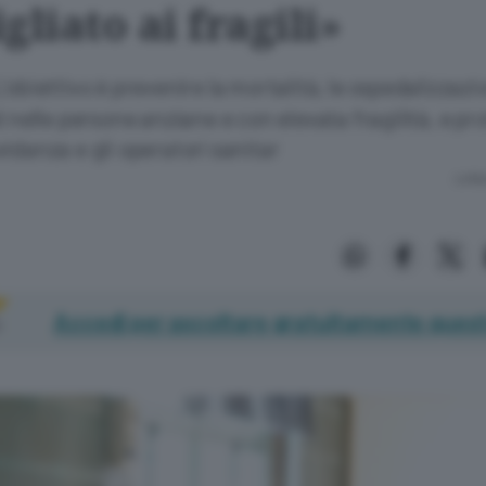
gliato ai fragili»
’obiettivo è prevenire la mortalità, le ospedalizzazi
d nelle persone anziane e con elevata fragilità, e pr
idanza e gli operatori sanitar
Lettu
Accedi per ascoltare gratuitamente quest