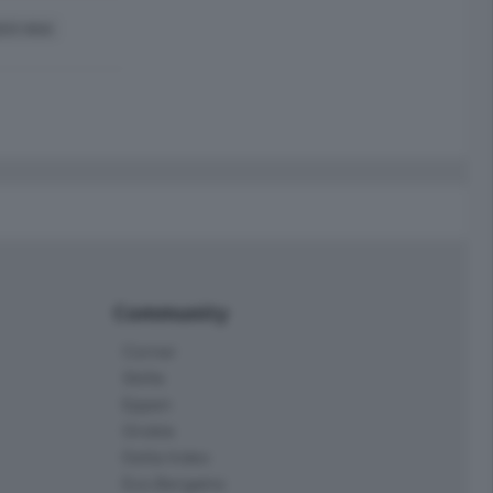
CO VAIA
Community
Corner
Skille
Eppen
Orobie
Delta Index
Eco.Bergamo