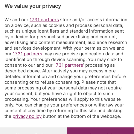
Rubriche
We value your privacy
We and our
1731 partners
store and/or access information
Territorio
on a device, such as cookies and process personal data,
such as unique identifiers and standard information sent
by a device for personalised advertising and content,
Servizi
advertising and content measurement, audience research
and services development. With your permission we and
our
1731 partners
may use precise geolocation data and
Chi Siamo
identification through device scanning. You may click to
consent to our and our
1731 partners
’ processing as
described above. Alternatively you may access more
Community
detailed information and change your preferences before
consenting or to refuse consenting. Please note that
some processing of your personal data may not require
Network
your consent, but you have a right to object to such
processing. Your preferences will apply to this website
only. You can change your preferences or withdraw your
consent at any time by returning to this site and clicking
the
privacy policy
button at the bottom of the webpage.
© COPYRIGHT 2026 - S.E.S.A.A.B. S.p.a. con sede in Viale
Papa Giovanni XXIII, 118 24121 Bergamo - E' vietata la