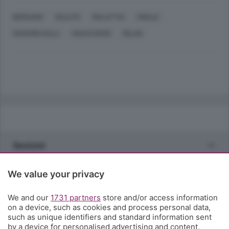
BERGAMO
SALUTE
MALATTIA
VIRALE
MASSIMO GALLI
VASCO ROSSI
MILAN
Sezioni
Rubriche
We value your privacy
We and our
1731 partners
store and/or access information
Territorio
on a device, such as cookies and process personal data,
such as unique identifiers and standard information sent
by a device for personalised advertising and content,