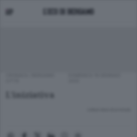
CRONACA
/
BERGAMO
DOMENICA 19 GENNAIO
CITTÀ
2025
L’iniziativa
Lettura meno di un minuto.