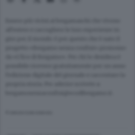
Essere più vicini ai bergamaschi che vivono
all’estero e raccogliere le loro esperienze in
giro per il mondo: è per questo che è nato il
progetto «Bergamo senza confini» promosso
da «L’Eco di Bergamo». Per chi lo desidera è
possibile ricevere gratuitamente per un anno
l’edizione digitale del giornale e raccontare la
propria storia. Per aderire scrivete a:
bergamosenzaconfini@ecodibergamo.it
.
© RIPRODUZIONE RISERVATA