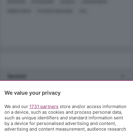
BERGAMO
ISTRUZIONE
SCUOLA
CORONAVIRUS
ENRICO RICCI
PATRIZIA GRAZIANI
TPL
Sezioni
Rubriche
We value your privacy
We and our
1731 partners
store and/or access information
Territorio
on a device, such as cookies and process personal data,
such as unique identifiers and standard information sent
by a device for personalised advertising and content,
Servizi
advertising and content measurement, audience research