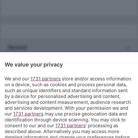
Sezioni
Rubriche
We value your privacy
We and our
1731 partners
store and/or access information
Territorio
on a device, such as cookies and process personal data,
such as unique identifiers and standard information sent
by a device for personalised advertising and content,
Servizi
advertising and content measurement, audience research
and services development. With your permission we and
our
1731 partners
may use precise geolocation data and
Chi Siamo
identification through device scanning. You may click to
consent to our and our
1731 partners
’ processing as
described above. Alternatively you may access more
Community
detailed information and change your preferences before