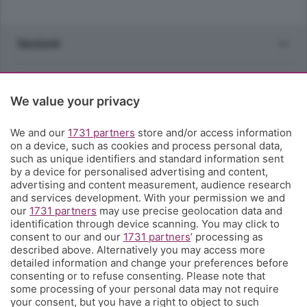
Sezioni
Rubriche
We value your privacy
Territorio
We and our
1731 partners
store and/or access information
on a device, such as cookies and process personal data,
Servizi
such as unique identifiers and standard information sent
by a device for personalised advertising and content,
advertising and content measurement, audience research
Chi Siamo
and services development. With your permission we and
our
1731 partners
may use precise geolocation data and
identification through device scanning. You may click to
Community
consent to our and our
1731 partners
’ processing as
described above. Alternatively you may access more
detailed information and change your preferences before
Network
consenting or to refuse consenting. Please note that
some processing of your personal data may not require
your consent, but you have a right to object to such