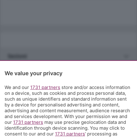
Sezioni
Rubriche
We value your privacy
We and our
1731 partners
store and/or access information
Territorio
on a device, such as cookies and process personal data,
such as unique identifiers and standard information sent
by a device for personalised advertising and content,
Servizi
advertising and content measurement, audience research
and services development. With your permission we and
our
1731 partners
may use precise geolocation data and
Chi Siamo
identification through device scanning. You may click to
consent to our and our
1731 partners
’ processing as