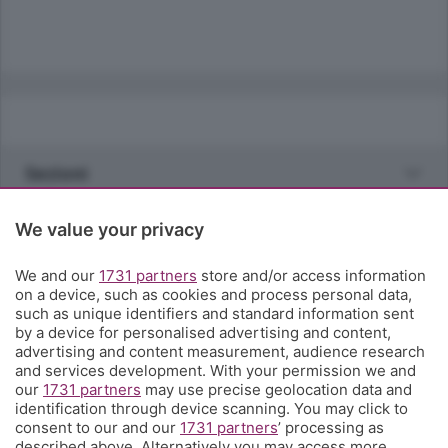
Sezioni
Rubriche
We value your privacy
We and our
1731 partners
store and/or access information
Territorio
on a device, such as cookies and process personal data,
such as unique identifiers and standard information sent
by a device for personalised advertising and content,
Servizi
advertising and content measurement, audience research
and services development. With your permission we and
our
1731 partners
may use precise geolocation data and
Chi Siamo
identification through device scanning. You may click to
consent to our and our
1731 partners
’ processing as
described above. Alternatively you may access more