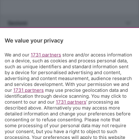
Sezioni
Rubriche
We value your privacy
We and our
1731 partners
store and/or access information
Territorio
on a device, such as cookies and process personal data,
such as unique identifiers and standard information sent
by a device for personalised advertising and content,
Servizi
advertising and content measurement, audience research
and services development. With your permission we and
our
1731 partners
may use precise geolocation data and
Chi Siamo
identification through device scanning. You may click to
consent to our and our
1731 partners
’ processing as
described above. Alternatively you may access more
Community
detailed information and change your preferences before
consenting or to refuse consenting. Please note that
some processing of your personal data may not require
Network
your consent, but you have a right to object to such
processing. Your preferences will apply to this website