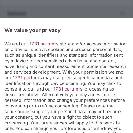
Sezioni
Rubriche
We value your privacy
We and our
1731 partners
store and/or access information
Territorio
on a device, such as cookies and process personal data,
such as unique identifiers and standard information sent
by a device for personalised advertising and content,
Servizi
advertising and content measurement, audience research
and services development. With your permission we and
our
1731 partners
may use precise geolocation data and
Chi Siamo
identification through device scanning. You may click to
consent to our and our
1731 partners
’ processing as
described above. Alternatively you may access more
Community
detailed information and change your preferences before
consenting or to refuse consenting. Please note that
some processing of your personal data may not require
Network
your consent, but you have a right to object to such
processing. Your preferences will apply to this website
only. You can change your preferences or withdraw your