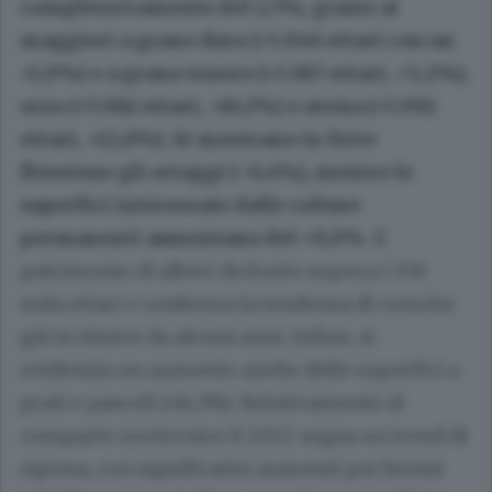
complessivamente del 2,5%, grazie ai
maggiori a grano duro (+3.046 ettari con un
+1,9%) e a grano tenero (+3.187 ettari, +5,2%),
orzo (+5.962 ettari, +16,1%) e avena (+3.092
ettari, +12,6%). Si mostrano in lieve
flessione gli ortaggi (-0,4%), mentre le
superfici interessate dalle colture
permanenti aumentano del +9,0%
. Il
patrimonio di alberi da frutto supera i 558
mila ettari e conferma la tendenza di crescita
già in itinere da alcuni anni. Infine, si
evidenzia un aumento anche delle superfici a
prati e pascoli (+14,3%). Relativamente al
comparto zootecnico il 2022 segna un trend di
ripresa, con significativi aumenti per bovini