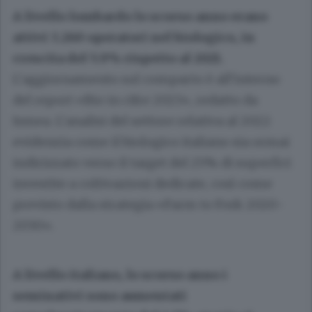
A livello lombardo lo scorso anno erano
attivi 3.260 operatori nel biologico, in
crescita del 5.9% rispetto al 2021.
L’aggiornamento sul comparto è all’interno
del report «Bio in cifre 2023», redatto da
Ismea. L’analisi del settore relativa al 2022
evidenzia come il biologico italiano sia ormai
indirizzato verso il target del 25% di superfici
investite a coltivazioni dedicate, così come
previsto dalla strategia «Farm to Fork 2020-
2030».
A livello italiano, lo scorso anno i
seminativi sono aumentati