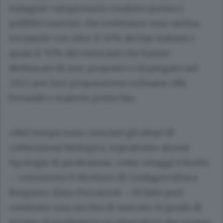
indagine campionaria condotta presso i
pubblici esercizi, che restituisce una cartina
tornasole con oltre il 50% dei bar italiani e
quasi il 70% dei ristoranti che hanno
dichiarato di aver proposto o impiegato nel
2022 per loro preparazioni culinarie cibi,
bevande e materie prime bio.
«Nel tempo sono cresciuti gli ettari di
coltivazione biologica, soprattutto alcune
tipologie di produzione, come ortaggi e frutta
– commenta il direttore di Confagricoltura
Bergamo, Enzo Ferrazzoli -. Di fatto può
costituire una nicchia di mercato in grado di
fornire al produttore un plusvalore che spesso