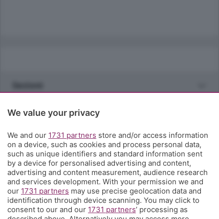
Sezioni
Rubriche
We value your privacy
We and our
1731 partners
store and/or access information
Territorio
on a device, such as cookies and process personal data,
such as unique identifiers and standard information sent
by a device for personalised advertising and content,
Servizi
advertising and content measurement, audience research
and services development. With your permission we and
our
1731 partners
may use precise geolocation data and
Chi Siamo
identification through device scanning. You may click to
consent to our and our
1731 partners
’ processing as
described above. Alternatively you may access more