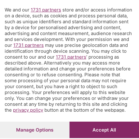
We and our
1731 partners
store and/or access information
Territorio
on a device, such as cookies and process personal data,
such as unique identifiers and standard information sent
by a device for personalised advertising and content,
Servizi
advertising and content measurement, audience research
and services development. With your permission we and
our
1731 partners
may use precise geolocation data and
Chi Siamo
identification through device scanning. You may click to
consent to our and our
1731 partners
’ processing as
described above. Alternatively you may access more
Community
detailed information and change your preferences before
consenting or to refuse consenting. Please note that
some processing of your personal data may not require
Network
your consent, but you have a right to object to such
processing. Your preferences will apply to this website
only. You can change your preferences or withdraw your
consent at any time by returning to this site and clicking
the
privacy policy
button at the bottom of the webpage.
© COPYRIGHT 2026 - S.E.S.A.A.B. S.p.a. con sede in Viale
Papa Giovanni XXIII, 118 24121 Bergamo - E' vietata la
Manage Options
Accept All
riproduzione anche parziale
Iscritta al Registro Imprese di Bergamo al n.243762 |