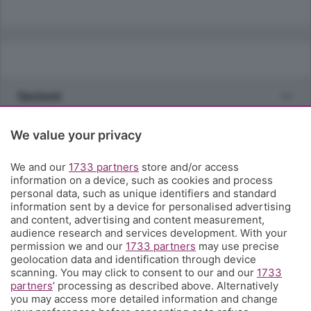
Sezioni
Rubriche
We value your privacy
We and our
1733 partners
store and/or access
Territorio
information on a device, such as cookies and process
personal data, such as unique identifiers and standard
information sent by a device for personalised advertising
Servizi
and content, advertising and content measurement,
audience research and services development. With your
permission we and our
1733 partners
may use precise
Chi Siamo
geolocation data and identification through device
scanning. You may click to consent to our and our
1733
partners
’ processing as described above. Alternatively
Community
you may access more detailed information and change