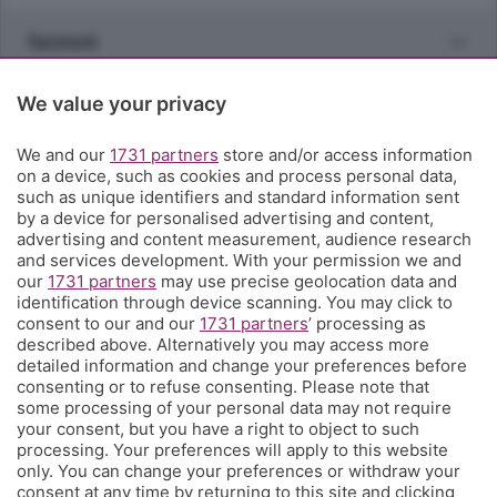
Sezioni
Rubriche
We value your privacy
We and our
1731 partners
store and/or access information
Territorio
on a device, such as cookies and process personal data,
such as unique identifiers and standard information sent
by a device for personalised advertising and content,
Servizi
advertising and content measurement, audience research
and services development. With your permission we and
our
1731 partners
may use precise geolocation data and
Chi Siamo
identification through device scanning. You may click to
consent to our and our
1731 partners
’ processing as
described above. Alternatively you may access more
Community
detailed information and change your preferences before
consenting or to refuse consenting. Please note that
some processing of your personal data may not require
Network
your consent, but you have a right to object to such
processing. Your preferences will apply to this website
only. You can change your preferences or withdraw your
consent at any time by returning to this site and clicking