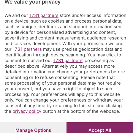
Rubriche
We value your privacy
We and our
1731 partners
store and/or access information
Territorio
on a device, such as cookies and process personal data,
such as unique identifiers and standard information sent
by a device for personalised advertising and content,
Servizi
advertising and content measurement, audience research
and services development. With your permission we and
our
1731 partners
may use precise geolocation data and
Chi Siamo
identification through device scanning. You may click to
consent to our and our
1731 partners
’ processing as
described above. Alternatively you may access more
Community
detailed information and change your preferences before
consenting or to refuse consenting. Please note that
some processing of your personal data may not require
Network
your consent, but you have a right to object to such
processing. Your preferences will apply to this website
only. You can change your preferences or withdraw your
consent at any time by returning to this site and clicking
the
privacy policy
button at the bottom of the webpage.
© COPYRIGHT 2026 - S.E.S.A.A.B. S.p.a. con sede in Viale
Papa Giovanni XXIII, 118 24121 Bergamo - E' vietata la
Manage Options
Accept All
riproduzione anche parziale