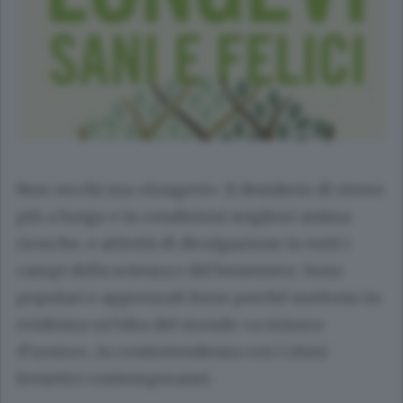
Non vecchi ma «longevi»: il desiderio di vivere
più a lungo e in condizioni migliori anima
ricerche, e attività di divulgazione in tutti i
campi della scienza e del benessere. Sono
popolari e apprezzati forse perché mettono in
evidenza un’idea del mondo «a misura
d’uomo», in controtendenza con i ritmi
frenetici contemporanei.