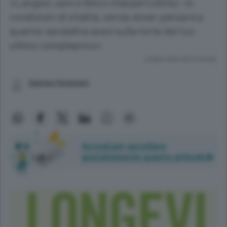
«Longevi, sani e felici» (HarperCollins) - in
condizioni di vitalità, senza dover pensare a
quante candeline avevi sulla torta del tuo
ultimo compleanno».
Lettura meno di un minuto.
Sabrina Penteriani
Accedi per ascoltare
gratuitamente questo articolo