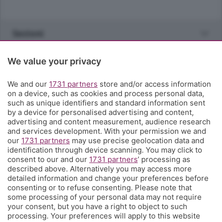
Sezioni
Rubriche
We value your privacy
We and our
1731 partners
store and/or access information
Territorio
on a device, such as cookies and process personal data,
such as unique identifiers and standard information sent
by a device for personalised advertising and content,
Servizi
advertising and content measurement, audience research
and services development. With your permission we and
our
1731 partners
may use precise geolocation data and
Chi Siamo
identification through device scanning. You may click to
consent to our and our
1731 partners
’ processing as
described above. Alternatively you may access more
Community
detailed information and change your preferences before
consenting or to refuse consenting. Please note that
some processing of your personal data may not require
Network
your consent, but you have a right to object to such
processing. Your preferences will apply to this website