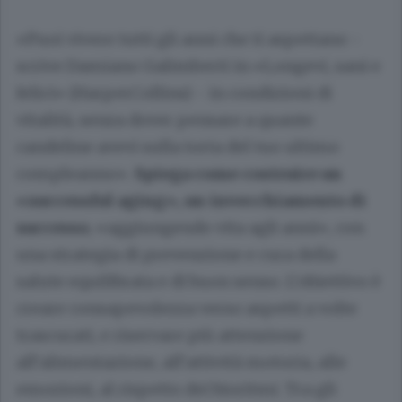
«Puoi vivere tutti gli anni che ti aspettano -
scrive Damiano Galimberti in «Longevi, sani e
felici» (HarperCollins) - in condizioni di
vitalità, senza dover pensare a quante
candeline avevi sulla torta del tuo ultimo
compleanno».
Spiega come costruire un
«successful aging», un invecchiamento di
successo
, «aggiungendo vita agli anni», con
una strategia di prevenzione e cura della
salute equilibrata e di buon senso. L’obiettivo è
creare consapevolezza verso aspetti a volte
trascurati, e riservare più attenzione
all’alimentazione, all’attività motoria, alle
emozioni, al rispetto dei bioritmi. Tra gli