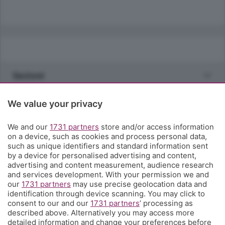
Sezioni
Rubriche
We value your privacy
We and our
1731 partners
store and/or access information
Territorio
on a device, such as cookies and process personal data,
such as unique identifiers and standard information sent
by a device for personalised advertising and content,
Servizi
advertising and content measurement, audience research
and services development. With your permission we and
our
1731 partners
may use precise geolocation data and
Chi Siamo
identification through device scanning. You may click to
consent to our and our
1731 partners
’ processing as
described above. Alternatively you may access more
Community
detailed information and change your preferences before