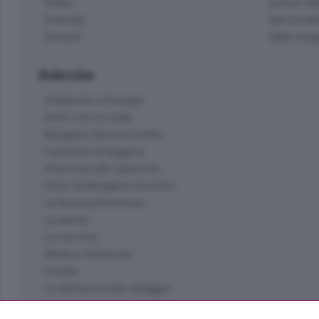
Video
Isola e Va
Podcast
Val Cavall
Dossier
Valle Ima
Rubriche
Ambiente e Energia
Amici con la coda
Bergamo Senza Confini
Il piacere di leggere
Interviste allo specchio
L'Eco di Bergamo Incontra
La Buona Domenica
La salute
Le tue foto
Moda e tendenze
Orobie
La domenica del villaggio
Ricette (quasi) perfette