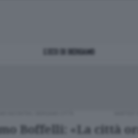
AMO INCONTRA
/
BERGAMO CITTÀ
MARTEDÌ 
o Boffelli: «La città or