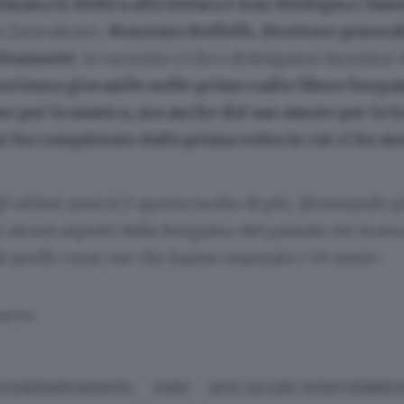
timana si dedica alla lettura e non disdegna i fum
 a Zerocalcare,
Massimo Boffelli, direttore general
Donizetti
, si racconta a L’Eco di Bergamo Incontra.
perienza giovanile nelle prime radio libere berg
ne per la musica, ma anche del suo amore per la 
i ha conquistato dalla prima volta in cui ci ho m
li ultimi anni si è aperta molto di più, diventando p
e alcuni aspetti della Bergamo del passato mi manc
di quelli come me che hanno superato i 50 anni».
SERVATA
CO DI BERGAMO INCONTRA
RADIO
ARTE, CULTURA, INTRATTENIMENT