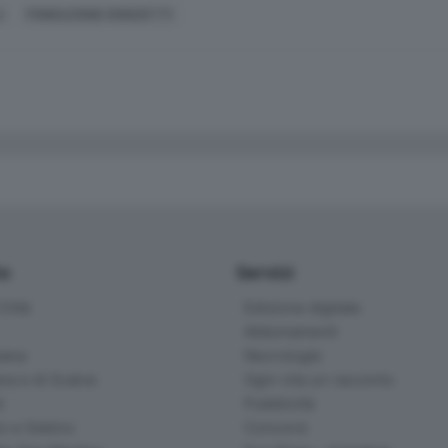
I
FONDAZIONE DONIZETTI
io
Servizi
ittà
Edizione digitale
Abbonamenti
ana
Necrologie
na e di Scalve
Ogni vita un racconto
d
Pubblicità
o e Sebino
Concorsi