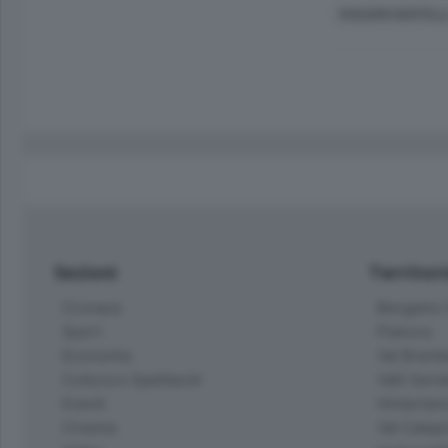
MASSIMO BOFFELL
Sezioni
Territor
Cronaca
Bergamo C
Sport
Pianura
Economia
Val Bremb
Cultura e Spettacoli
Valli Seria
Eventi
Hinterlan
Cinema
Val Calepi