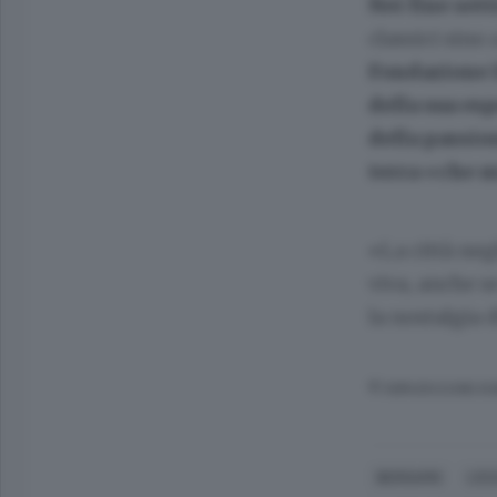
Nei fine set
classici sino
Fondazione 
della sua es
della passio
terra «che m
«La città neg
viva, anche s
la nostalgia 
© RIPRODUZIONE RI
BERGAMO
L'E