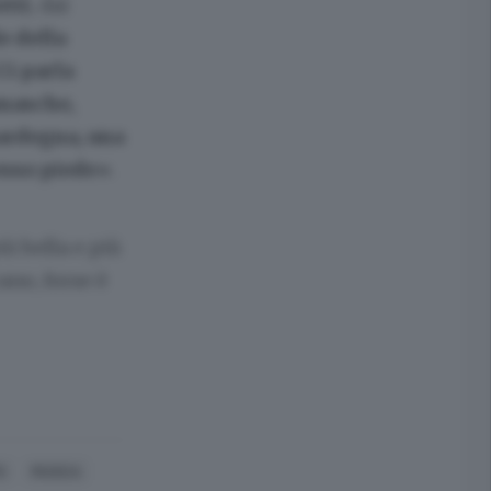
etti
, dai
e della
Ci parla
amasche,
Sardegna, una
esso piede»
.
iù bella e più
ano, forse è
O
MUSICA