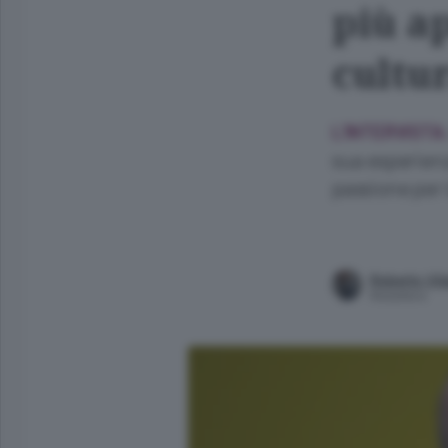
più ap
cultu
L’INTERVISTA
sua esperienza
passione per 
Roberto Vita
Redattore