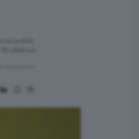
acconta della
 ’80, della sua
ra meno di un minuto.