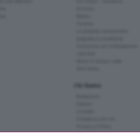
lle San Martino
Eco Store - Iniziative
ina
Archivio
gna
Meteo
Cinema
Le aziende comunicano
Segnala un problema
Comunica con la Redazione
I più letti
News in tempo reale
Skill Alexa
Chi Siamo
Redazione
Editore
Contatti
Collabora con noi
Privacy e Policy