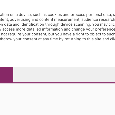
tion on a device, such as cookies and process personal data, s
ontent, advertising and content measurement, audience researc
 data and identification through device scanning. You may clic
y access more detailed information and change your preference
ot require your consent, but you have a right to object to such
hdraw your consent at any time by returning to this site and cl
e Papa Giovanni XXIII, 118 24121 Bergamo - E' vietata la
pitale sociale Euro 10.000.000 i.v.