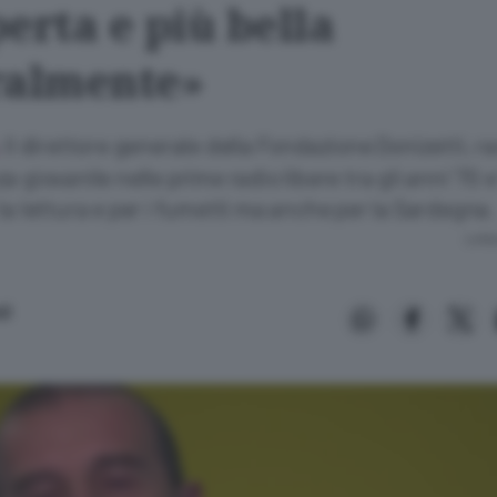
erta e più bella
ralmente»
Il direttore generale della Fondazione Donizetti, r
.
 giovanile nelle prime radio libere tra gli anni ’70 e
la lettura e per i fumetti ma anche per la Sardegna.
Lettu
li