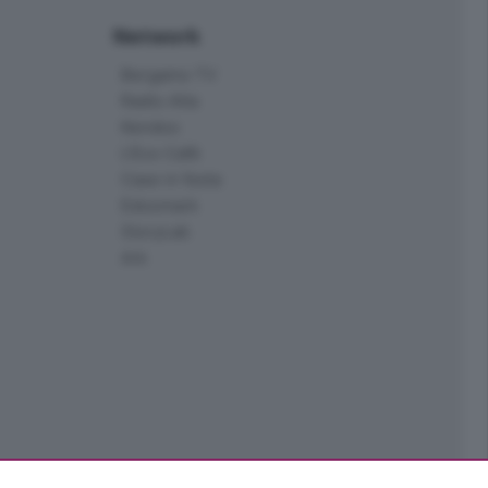
Network
Bergamo TV
Radio Alta
Kendoo
L'Eco Cafè
Case in festa
Edoomark
StoryLab
Ark