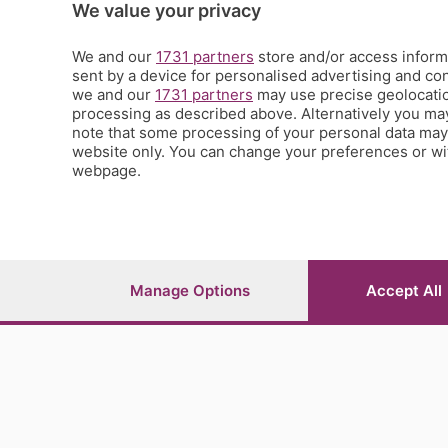
Scienza e Tecnologia
We value your privacy
Tic Tac
Volontariato
We and our
1731 partners
store and/or access informa
sent by a device for personalised advertising and c
StoryLab
we and our
1731 partners
may use precise geolocation
Il punto
processing as described above. Alternatively you ma
L'EcoCafè
note that some processing of your personal data may n
Editoriali
website only. You can change your preferences or wit
webpage.
© COPYRIGHT 2026 - S.E.S.A.A.B. S.p.a. con sede in Vial
riproduzione anche parziale
Iscritta al Registro Imprese di Bergamo al n.243762 | Ca
Manage Options
Accept All