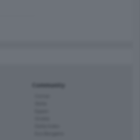
Community
Corner
Skille
Eppen
Orobie
Delta Index
Eco.Bergamo