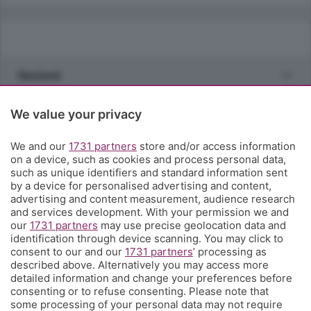
Sezioni
Rubriche
We value your privacy
We and our
1731 partners
store and/or access information
Territorio
on a device, such as cookies and process personal data,
such as unique identifiers and standard information sent
by a device for personalised advertising and content,
Servizi
advertising and content measurement, audience research
and services development. With your permission we and
our
1731 partners
may use precise geolocation data and
Chi Siamo
identification through device scanning. You may click to
consent to our and our
1731 partners
’ processing as
described above. Alternatively you may access more
Community
detailed information and change your preferences before
consenting or to refuse consenting. Please note that
some processing of your personal data may not require
Network