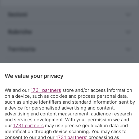
Sezioni
Rubriche
Territorio
Servizi
We value your privacy
Chi Siamo
We and our
1731 partners
store and/or access information
on a device, such as cookies and process personal data,
Community
such as unique identifiers and standard information sent by
a device for personalised advertising and content,
advertising and content measurement, audience research
Network
and services development. With your permission we and
our
1731 partners
may use precise geolocation data and
identification through device scanning. You may click to
consent to our and our
1731 partners
’ processing as