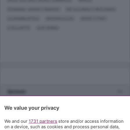
ECONOMIA, AFFARI E FINANZA
METALLURGIA E MECCANICA
AUTOMOBILISTICA
AMAZON ALEXA
SILENT START
STELLANTIS
ALFA ROMEO
Sezioni
Rubriche
We value your privacy
We and our
1731 partners
store and/or access information
Territorio
on a device, such as cookies and process personal data,