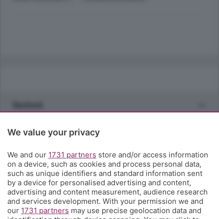
Sezioni
Rubriche
We value your privacy
We and our
1731 partners
store and/or access information
Territorio
on a device, such as cookies and process personal data,
such as unique identifiers and standard information sent
by a device for personalised advertising and content,
Servizi
advertising and content measurement, audience research
and services development. With your permission we and
our
1731 partners
may use precise geolocation data and
Chi Siamo