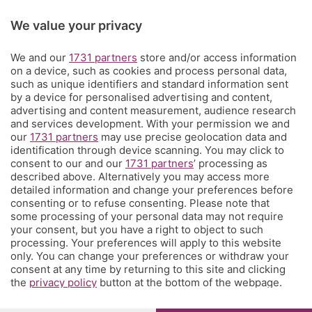
Rubriche
We value your privacy
We and our
1731 partners
store and/or access information
Territorio
on a device, such as cookies and process personal data,
such as unique identifiers and standard information sent
by a device for personalised advertising and content,
Servizi
advertising and content measurement, audience research
and services development. With your permission we and
our
1731 partners
may use precise geolocation data and
Chi Siamo
identification through device scanning. You may click to
consent to our and our
1731 partners
’ processing as
described above. Alternatively you may access more
Community
detailed information and change your preferences before
consenting or to refuse consenting. Please note that
some processing of your personal data may not require
Network
your consent, but you have a right to object to such
processing. Your preferences will apply to this website
only. You can change your preferences or withdraw your
consent at any time by returning to this site and clicking
the
privacy policy
button at the bottom of the webpage.
© COPYRIGHT 2026 - S.E.S.A.A.B. S.p.a. con sede in Viale