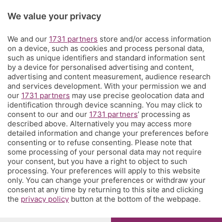
Rubriche
We value your privacy
We and our
1731 partners
store and/or access information
Territorio
on a device, such as cookies and process personal data,
such as unique identifiers and standard information sent
by a device for personalised advertising and content,
Servizi
advertising and content measurement, audience research
and services development. With your permission we and
our
1731 partners
may use precise geolocation data and
Chi Siamo
identification through device scanning. You may click to
consent to our and our
1731 partners
’ processing as
described above. Alternatively you may access more
Community
detailed information and change your preferences before
consenting or to refuse consenting. Please note that
some processing of your personal data may not require
Network
your consent, but you have a right to object to such
processing. Your preferences will apply to this website
only. You can change your preferences or withdraw your
consent at any time by returning to this site and clicking
the
privacy policy
button at the bottom of the webpage.
© COPYRIGHT 2026 - S.E.S.A.A.B. S.p.a. con sede in Viale