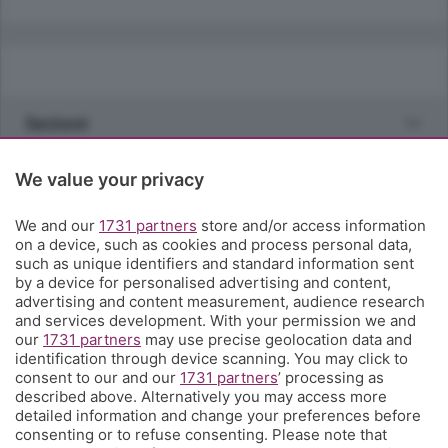
Sezioni
Rubriche
We value your privacy
We and our
1731 partners
store and/or access information
Territorio
on a device, such as cookies and process personal data,
such as unique identifiers and standard information sent
by a device for personalised advertising and content,
Servizi
advertising and content measurement, audience research
and services development. With your permission we and
our
1731 partners
may use precise geolocation data and
Chi Siamo
identification through device scanning. You may click to
consent to our and our
1731 partners
’ processing as
described above. Alternatively you may access more
Community
detailed information and change your preferences before
consenting or to refuse consenting. Please note that