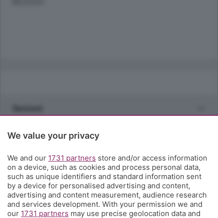
BELLEZZA
Sezioni
Rubriche
We value your privacy
We and our
1731 partners
store and/or access information
Territorio
on a device, such as cookies and process personal data,
such as unique identifiers and standard information sent
by a device for personalised advertising and content,
Servizi
advertising and content measurement, audience research
and services development. With your permission we and
our
1731 partners
may use precise geolocation data and
Chi Siamo