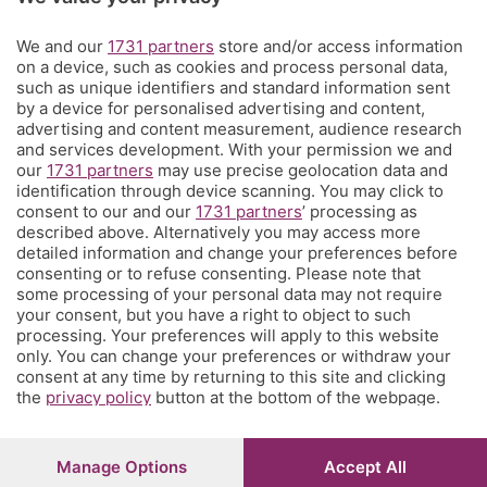
We and our
1731 partners
store and/or access information
Territorio
on a device, such as cookies and process personal data,
such as unique identifiers and standard information sent
by a device for personalised advertising and content,
Servizi
advertising and content measurement, audience research
and services development. With your permission we and
our
1731 partners
may use precise geolocation data and
Chi Siamo
identification through device scanning. You may click to
consent to our and our
1731 partners
’ processing as
described above. Alternatively you may access more
Community
detailed information and change your preferences before
consenting or to refuse consenting. Please note that
some processing of your personal data may not require
Network
your consent, but you have a right to object to such
processing. Your preferences will apply to this website
only. You can change your preferences or withdraw your
consent at any time by returning to this site and clicking
the
privacy policy
button at the bottom of the webpage.
© COPYRIGHT 2026 - S.E.S.A.A.B. S.p.a. con sede in Viale
Papa Giovanni XXIII, 118 24121 Bergamo - E' vietata la
Manage Options
Accept All
riproduzione anche parziale