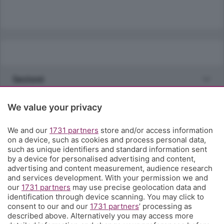
Sezioni
Rubriche
We value your privacy
We and our
1731 partners
store and/or access information
Territorio
on a device, such as cookies and process personal data,
such as unique identifiers and standard information sent
by a device for personalised advertising and content,
Servizi
advertising and content measurement, audience research
and services development. With your permission we and
our
1731 partners
may use precise geolocation data and
Chi Siamo
identification through device scanning. You may click to
consent to our and our
1731 partners
’ processing as
described above. Alternatively you may access more
Community