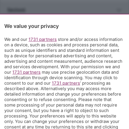
Sezioni
Rubriche
We value your privacy
We and our
1731 partners
store and/or access information
Territorio
on a device, such as cookies and process personal data,
such as unique identifiers and standard information sent
by a device for personalised advertising and content,
Servizi
advertising and content measurement, audience research
and services development. With your permission we and
our
1731 partners
may use precise geolocation data and
Chi Siamo
identification through device scanning. You may click to
consent to our and our
1731 partners
’ processing as
described above. Alternatively you may access more
Community
detailed information and change your preferences before
consenting or to refuse consenting. Please note that
some processing of your personal data may not require
Network
your consent, but you have a right to object to such
processing. Your preferences will apply to this website
only. You can change your preferences or withdraw your
consent at any time by returning to this site and clicking