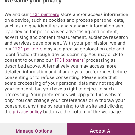
Rubriche
We value your privacy
We and our
1731 partners
store and/or access information
Territorio
on a device, such as cookies and process personal data,
such as unique identifiers and standard information sent
by a device for personalised advertising and content,
Servizi
advertising and content measurement, audience research
and services development. With your permission we and
our
1731 partners
may use precise geolocation data and
Chi Siamo
identification through device scanning. You may click to
consent to our and our
1731 partners
’ processing as
described above. Alternatively you may access more
Community
detailed information and change your preferences before
consenting or to refuse consenting. Please note that
some processing of your personal data may not require
Network
your consent, but you have a right to object to such
processing. Your preferences will apply to this website
only. You can change your preferences or withdraw your
consent at any time by returning to this site and clicking
the
privacy policy
button at the bottom of the webpage.
© COPYRIGHT 2026 - S.E.S.A.A.B. S.p.a. con sede in Viale
Papa Giovanni XXIII, 118 24121 Bergamo - E' vietata la
Manage Options
Accept All
riproduzione anche parziale